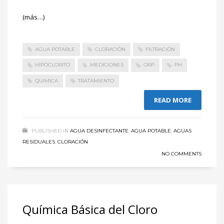
(más…)
AGUA POTABLE
CLORACIÓN
FILTRACIÓN
HIPOCLORITO
MEDICIONES
ORP
PH
QUIMICA
TRATAMIENTO
READ MORE
PUBLISHED IN
AGUA DESINFECTANTE
,
AGUA POTABLE
,
AGUAS
RESIDUALES
,
CLORACIÓN
NO COMMENTS
Química Básica del Cloro