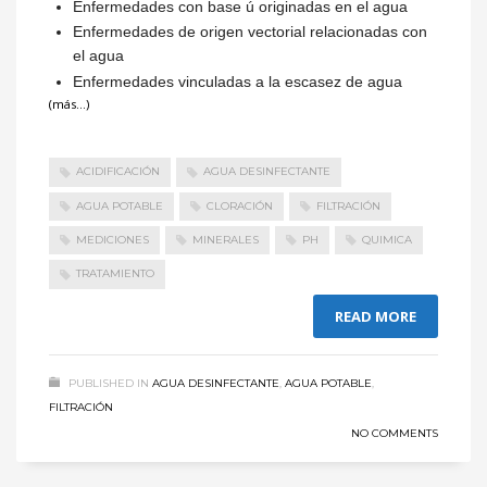
Enfermedades con base ú originadas en el agua
Enfermedades de origen vectorial relacionadas con
el agua
Enfermedades vinculadas a la escasez de agua
(más…)
ACIDIFICACIÓN
AGUA DESINFECTANTE
AGUA POTABLE
CLORACIÓN
FILTRACIÓN
MEDICIONES
MINERALES
PH
QUIMICA
TRATAMIENTO
READ MORE
PUBLISHED IN
AGUA DESINFECTANTE
,
AGUA POTABLE
,
FILTRACIÓN
NO COMMENTS