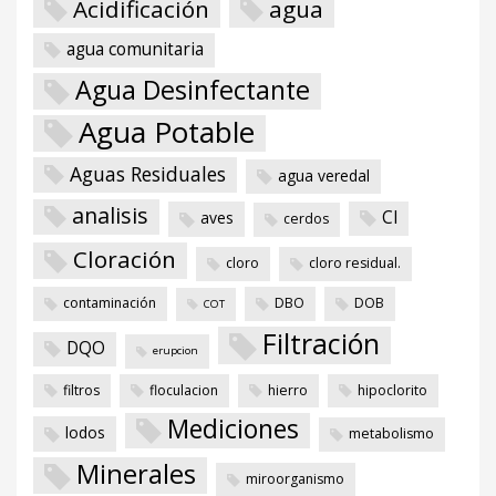
Acidificación
agua
agua comunitaria
Agua Desinfectante
Agua Potable
Aguas Residuales
agua veredal
analisis
Cl
aves
cerdos
Cloración
cloro
cloro residual.
contaminación
DBO
DOB
COT
Filtración
DQO
erupcion
filtros
floculacion
hierro
hipoclorito
Mediciones
lodos
metabolismo
Minerales
miroorganismo