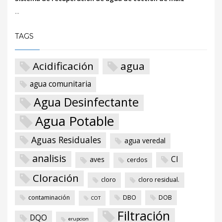
...
TAGS
Acidificación
agua
agua comunitaria
Agua Desinfectante
Agua Potable
Aguas Residuales
agua veredal
analisis
Cl
aves
cerdos
Cloración
cloro
cloro residual.
contaminación
DBO
DOB
COT
Filtración
DQO
erupcion