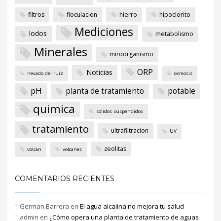
filtros
floculacion
hierro
hipoclorito
Mediciones
lodos
metabolismo
Minerales
miroorganismo
ORP
Noticias
nevado del ruiz
osmosis
pH
planta de tratamiento
potable
quimica
solidos suspendidos
tratamiento
ultrafiltracion
UV
zeolitas
volcan
volcanes
COMENTARIOS RECIENTES
German Barrera
en
El agua alcalina no mejora tu salud
admin
en
¿Cómo opera una planta de tratamiento de aguas