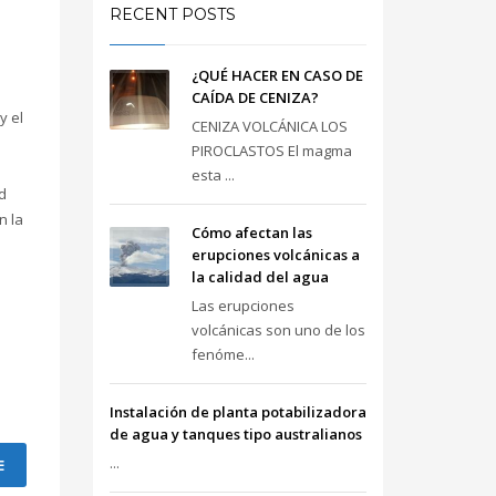
RECENT POSTS
¿QUÉ HACER EN CASO DE
CAÍDA DE CENIZA?
y el
CENIZA VOLCÁNICA LOS
PIROCLASTOS El magma
s
esta ...
d
n la
Cómo afectan las
n
erupciones volcánicas a
la calidad del agua
Las erupciones
volcánicas son uno de los
fenóme...
Instalación de planta potabilizadora
de agua y tanques tipo australianos
...
E