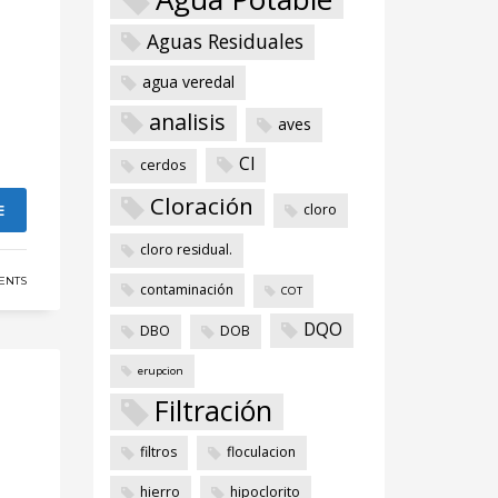
Aguas Residuales
agua veredal
analisis
aves
Cl
cerdos
Cloración
E
cloro
cloro residual.
ENTS
contaminación
COT
DQO
DBO
DOB
erupcion
Filtración
filtros
floculacion
hierro
hipoclorito