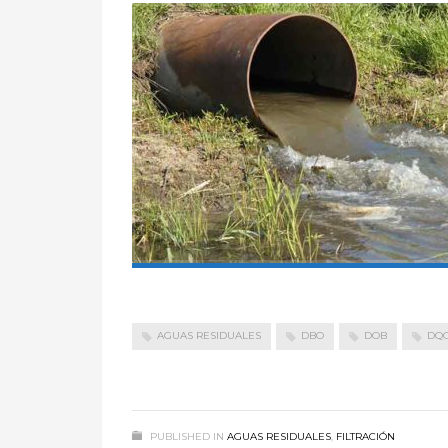
AGUAS RESIDUALES
DBO
DOB
DQ
PUBLISHED IN
AGUAS RESIDUALES
,
FILTRACIÓN