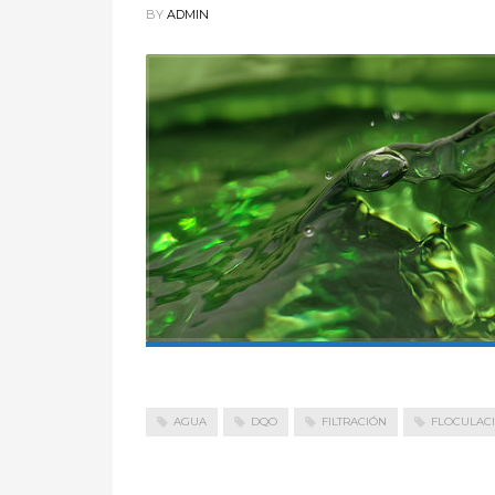
BY
ADMIN
AGUA
DQO
FILTRACIÓN
FLOCULAC