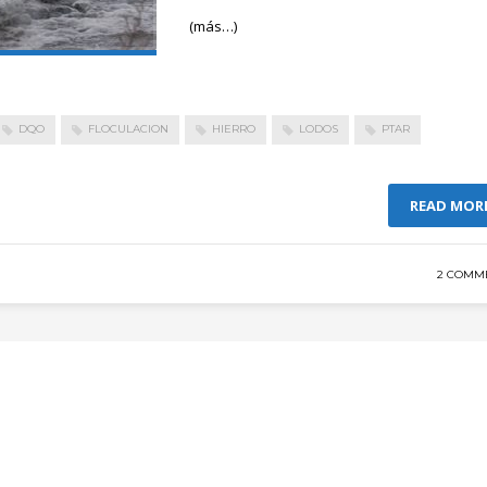
(más…)
DQO
FLOCULACION
HIERRO
LODOS
PTAR
READ MOR
2 COMM
s