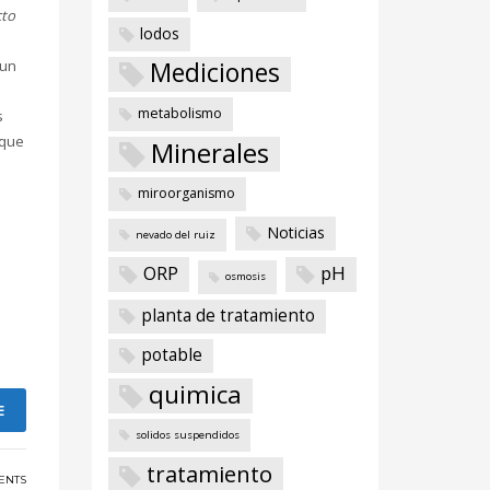
to
lodos
Mediciones
 un
metabolismo
s
 que
Minerales
miroorganismo
Noticias
nevado del ruiz
ORP
pH
osmosis
planta de tratamiento
potable
quimica
E
solidos suspendidos
tratamiento
ENTS