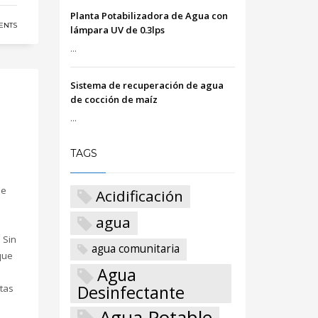
Planta Potabilizadora de Agua con
ENTS
lámpara UV de 0.3lps
...
Sistema de recuperación de agua
de cocción de maíz
...
TAGS
de
Acidificación
agua
 Sin
agua comunitaria
que
Agua
Desinfectante
ntas
Agua Potable