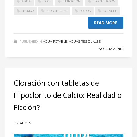
AGUA
DQO
FILTRACIÓN
FLOCULACION
HIERRO
HIPOCLORITO
LODOS
POTABLE
READ MORE
PUBLISHED IN
AGUA POTABLE
,
AGUAS RESIDUALES
NO COMMENTS
Cloración con tabletas de
Hipoclorito de Calcio: Realidad o
Ficción?
BY
ADMIN