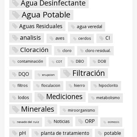
Agua Desinfectante
Agua Potable
Aguas Residuales
agua veredal
analisis
Cl
aves
cerdos
Cloración
cloro
cloro residual.
contaminación
DBO
DOB
COT
Filtración
DQO
erupcion
filtros
floculacion
hierro
hipoclorito
Mediciones
lodos
metabolismo
Minerales
miroorganismo
ORP
Noticias
nevado del ruiz
osmosis
pH
planta de tratamiento
potable