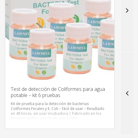
Test de detección de Coliformes para agua
ES
potable – kit 6 pruebas
PI
Y 
Kit de prueba para la detección de bacterias
Coliformes Fecales y E. Coli – fácil de usar – Resultado
La b
en 48 horas, sin usar incubadora | Fabricado en los
inno
Estados Unidos, Aprobado por la EPA
sist
logr
pisc
Cump