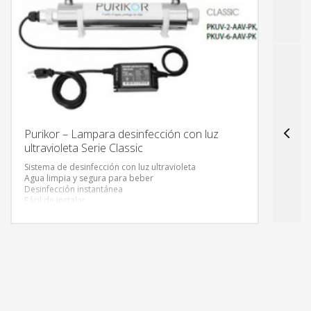
Purikor – Lampara desinfección con luz
Con
ultravioleta Serie Classic
con
Sistema de desinfección con luz ultravioleta
Bate
Agua limpia y segura para beber
Sell
Desinfección instantánea
Inst
Fácil de instalar
Libr
Bajo costo de inversión
Sin 
Excelente calidad
Resi
Diseño elegante
Baja