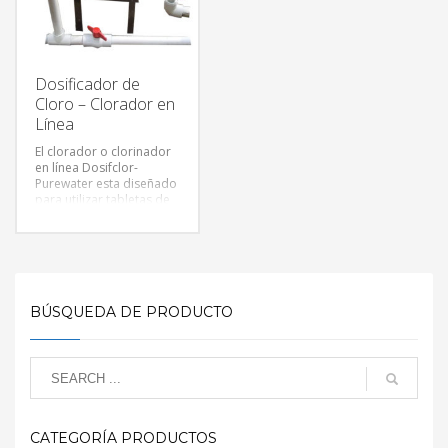
Dosificador de
Cloro – Clorador en
Línea
El clorador o clorinador
en línea Dosifclor-
Purewater esta diseñado
para utilizar tabletas de
Hipoclorito de Calcio,
posee flujómetro y
válvula de control de
entrada de agua para
garantizar niveles
óptimos de dosificación
BÚSQUEDA DE PRODUCTO
de cloro la cual es
constante y predecible
con mínima intervención
del operario.
CATEGORÍA PRODUCTOS