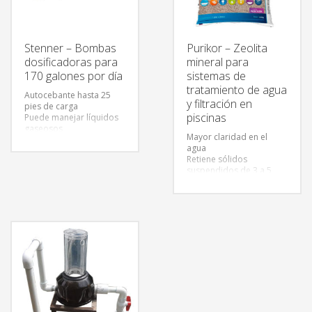
Stenner – Bombas
Purikor – Zeolita
dosificadoras para
mineral para
170 galones por día
sistemas de
tratamiento de agua
Autocebante hasta 25
y filtración en
pies de carga
piscinas
Puede manejar líquidos
gaseosos
Mayor claridad en el
Cuerpo universal para
agua
todas las bombas
Retiene sólidos
Puede trabajar en seco
suspendidos de 3 a 5
sin dañarse
micras
No se obstruye por
Mayor capacidad de flujo
suciedad
y de superficie filtrante
El tubo de la bomba
Brinda un menor
acepta gran variedad de
diferencial de presión
químicos
Posee una mayor
superficie y porosidad
con menor densidad
Ayuda a reducir malos
olores