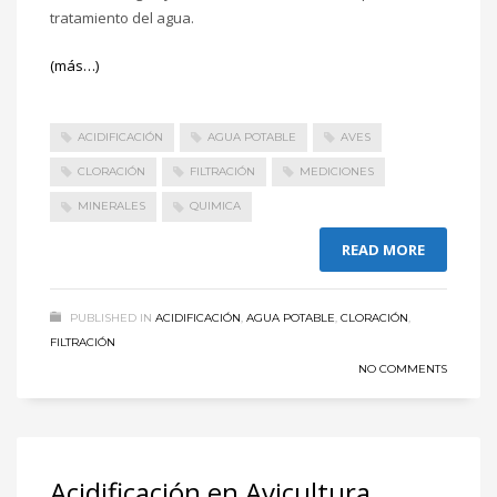
tratamiento del agua.
(más…)
ACIDIFICACIÓN
AGUA POTABLE
AVES
CLORACIÓN
FILTRACIÓN
MEDICIONES
MINERALES
QUIMICA
READ MORE
PUBLISHED IN
ACIDIFICACIÓN
,
AGUA POTABLE
,
CLORACIÓN
,
FILTRACIÓN
NO COMMENTS
Acidificación en Avicultura