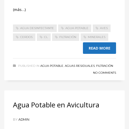
(más…)
AGUA DESINFECTANTE
AGUA POTABLE
AVES
CERDOS
CL
FILTRACIÓN
MINERALES
READ MORE
PUBLISHED IN
AGUA POTABLE
,
AGUAS RESIDUALES
,
FILTRACIÓN
NO COMMENTS
Agua Potable en Avicultura
BY
ADMIN