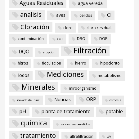
Aguas Residuales
agua veredal
analisis
Cl
aves
cerdos
Cloración
cloro
cloro residual.
contaminación
DBO
DOB
COT
Filtración
DQO
erupcion
filtros
floculacion
hierro
hipoclorito
Mediciones
lodos
metabolismo
Minerales
miroorganismo
ORP
Noticias
nevado del ruiz
osmosis
pH
planta de tratamiento
potable
quimica
solidos suspendidos
tratamiento
ultrafiltracion
UV