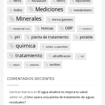
filtros
floculacion
hierro
hipoclorito
Mediciones
lodos
metabolismo
Minerales
miroorganismo
ORP
Noticias
nevado del ruiz
osmosis
pH
planta de tratamiento
potable
quimica
solidos suspendidos
tratamiento
ultrafiltracion
UV
zeolitas
volcan
volcanes
COMENTARIOS RECIENTES
German Barrera
en
El agua alcalina no mejora tu salud
admin
en
¿Cómo opera una planta de tratamiento de aguas
residuales?