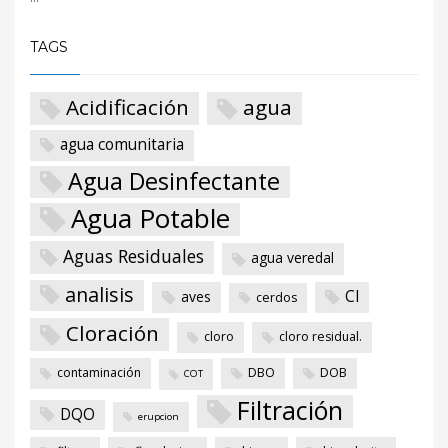
TAGS
Acidificación
agua
agua comunitaria
Agua Desinfectante
Agua Potable
Aguas Residuales
agua veredal
analisis
Cl
aves
cerdos
Cloración
cloro
cloro residual.
contaminación
DBO
DOB
COT
Filtración
DQO
erupcion