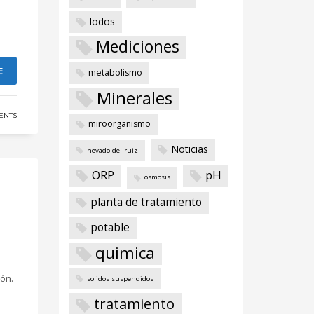
lodos
Mediciones
E
metabolismo
Minerales
ENTS
miroorganismo
Noticias
nevado del ruiz
ORP
pH
osmosis
planta de tratamiento
potable
quimica
ón.
solidos suspendidos
tratamiento