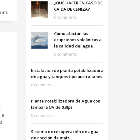
¿QUÉ HACER EN CASO DE
CAÍDA DE CENIZA?
ENTS
0 comments
Cómo afectan las
erupciones volcánicas a
la calidad del agua
0 comments
Instalación de planta potabilizadora
de agua y tanques tipo australianos
0 comments
Planta Potabilizadora de Agua con
lámpara UV de 0.3lps
,
 a
0 comments
ad
Sistema de recuperación de agua
de cocción de maíz