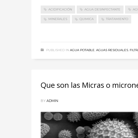
ACIDIFICACIÓN
AGUA DESINFECTANTE
AG
MINERALES
QUIMICA
TRATAMIENTO
PUBLISHED IN
AGUA POTABLE
,
AGUAS RESIDUALES
,
FILT
Que son las Micras o micron
BY
ADMIN