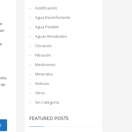
Acidificación
Agua Desinfectante
de
Agua Potable
zan
Aguas Residuales
de
Cloración
Filtración
Mediciones
Minerales
leta
Noticias
 de
Otros
Sin Categoría
FEATURED POSTS
E