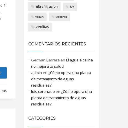
ro 1
ultrafiltracion
UV
a
volcan
volcanes
ón
zeolitas
COMENTARIOS RECIENTES
German Barrera
en
El agua alcalina
no mejora tu salud
admin
en
¿Cómo opera una planta
E
de tratamiento de aguas
residuales?
luis coronado
en
¿Cómo opera una
ENTS
planta de tratamiento de aguas
residuales?
CATEGORIES