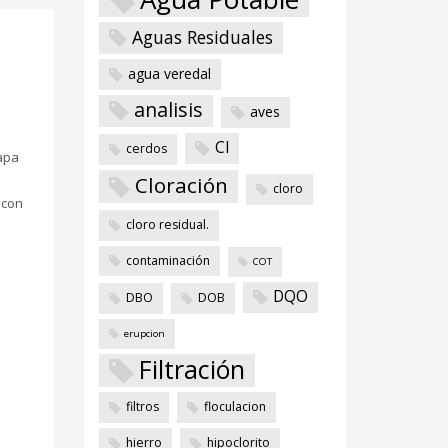
Aguas Residuales
agua veredal
analisis
aves
Cl
cerdos
apa
Cloración
cloro
 con
cloro residual.
contaminación
COT
DQO
DBO
DOB
erupcion
Filtración
filtros
floculacion
hierro
hipoclorito