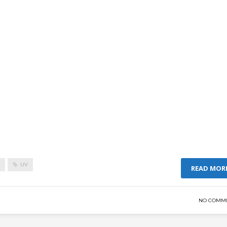
UV
READ MOR
NO COMM