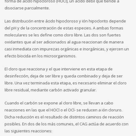
forma de ácido hipocloroso (HOCl), un ácido débil que tiende a
disociarse parcialmente.
Las distribución entre ácido hipocloroso y ión hipoclorito depende
del pH y de la concentración de estas especies. A ambas formas
moleculares se les define como cloro libre. Las dos son fuertes
oxidantes que al ser adicionados al agua reaccionan de manera
casi inmediata con impurezas orgánicas e inorgánicas, y ejercen un
efecto biocida en los microorganismos.
El cloro que reacciona y el que interviene en esta etapa de
desinfección, deja de ser libre y queda combinado y deja de ser
libre. Una vez terminada esta etapa, es necesario eliminar el cloro
libre residual, mediante carbón activado granular.
Cuando el carbón se expone al cloro libre, se llevan a cabo
reacciones en las que el HOCl o el OCl- se reducen a ión cloruro.
Dicha reducción es el resultado de distintos caminos de reacción
posibles. En dos de los más comunes, el CAG actúa de acuerdo con
las siguientes reacciones: