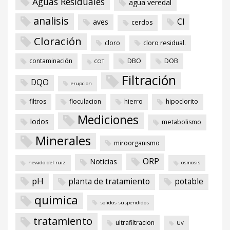
Aguas Residuales
agua veredal
analisis
Cl
aves
cerdos
Cloración
cloro
cloro residual.
contaminación
DBO
DOB
COT
Filtración
DQO
erupcion
filtros
floculacion
hierro
hipoclorito
Mediciones
lodos
metabolismo
Minerales
miroorganismo
ORP
Noticias
nevado del ruiz
osmosis
pH
planta de tratamiento
potable
quimica
solidos suspendidos
tratamiento
ultrafiltracion
UV