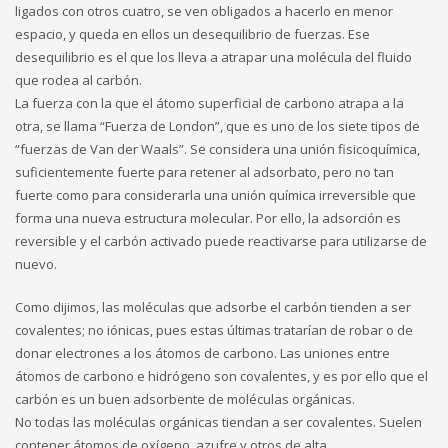
ligados con otros cuatro, se ven obligados a hacerlo en menor
espacio, y queda en ellos un desequilibrio de fuerzas. Ese
desequilibrio es el que los lleva a atrapar una molécula del fluido
que rodea al carbón.
La fuerza con la que el átomo superficial de carbono atrapa a la
otra, se llama “Fuerza de London”, que es uno de los siete tipos de
“fuerzas de Van der Waals”. Se considera una unión fisicoquímica,
suficientemente fuerte para retener al adsorbato, pero no tan
fuerte como para considerarla una unión química irreversible que
forma una nueva estructura molecular. Por ello, la adsorción es
reversible y el carbón activado puede reactivarse para utilizarse de
nuevo.
Como dijimos, las moléculas que adsorbe el carbón tienden a ser
covalentes; no iónicas, pues estas últimas tratarían de robar o de
donar electrones a los átomos de carbono. Las uniones entre
átomos de carbono e hidrógeno son covalentes, y es por ello que el
carbón es un buen adsorbente de moléculas orgánicas.
No todas las moléculas orgánicas tiendan a ser covalentes. Suelen
contener átomos de oxígeno, azufre y otros de alta