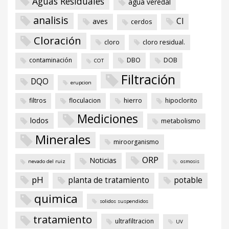
Aguas Residuales
agua veredal
analisis
Cl
aves
cerdos
Cloración
cloro
cloro residual.
contaminación
DBO
DOB
COT
Filtración
DQO
erupcion
filtros
floculacion
hierro
hipoclorito
Mediciones
lodos
metabolismo
Minerales
miroorganismo
ORP
Noticias
nevado del ruiz
osmosis
pH
planta de tratamiento
potable
quimica
solidos suspendidos
tratamiento
ultrafiltracion
UV