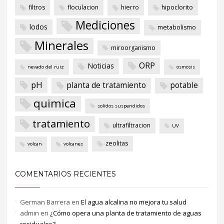
filtros
floculacion
hierro
hipoclorito
Mediciones
lodos
metabolismo
Minerales
miroorganismo
ORP
Noticias
nevado del ruiz
osmosis
pH
planta de tratamiento
potable
quimica
solidos suspendidos
tratamiento
ultrafiltracion
UV
zeolitas
volcan
volcanes
COMENTARIOS RECIENTES
German Barrera
en
El agua alcalina no mejora tu salud
admin
en
¿Cómo opera una planta de tratamiento de aguas
residuales?