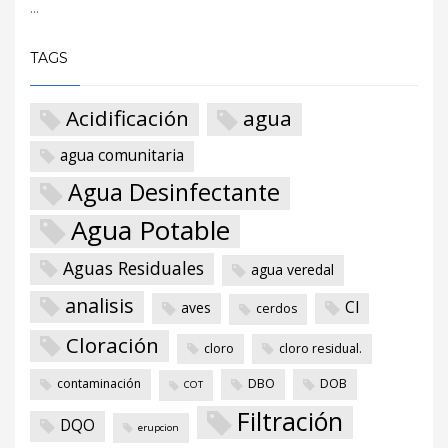
...
TAGS
Acidificación
agua
agua comunitaria
Agua Desinfectante
Agua Potable
Aguas Residuales
agua veredal
analisis
Cl
aves
cerdos
Cloración
cloro
cloro residual.
contaminación
DBO
DOB
COT
Filtración
DQO
erupcion