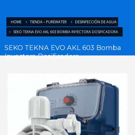
HOME
TIENDA – PUREWATER
DESINFECCIÓN DE AGUA
SEKO TEKNA EVO AKL 603 BOMBA INYECTORA DOSIFICADORA
SEKO TEKNA EVO AKL 603 Bomba
Inyectora Dosificadora