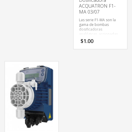
Dosificadora
regulación electrónica,
ACQUATRON F1-
marca EMEC,
modelo VCO 0706
MA 03/07
, de fabricación europea,
Las serie F1-MA son la
con rata de flujo
gama de bombas
ajustable. La serie V va
dosificadoras
equipada con un circuito
analógicas, accionadas
electrónico para
por un solenoide de
energizar la bomba.
$
1.00
regulación mediante
Aunque su diseño es
potenciómetro, que
simple el equipo es de
ACQUATRON ha
alta calidad y
diseñado a través de
confiabilidad. Las perillas
varios años de
de control son análogas
experiencia trabajando
y muy fáciles de usar
con sus clientes
gracias a sus símbolos
alrededor del mundo.
gráficos. Esta serie,
prevista para instalación
vertical, va montada en
una caja de
polipropileno resistente
a productos químicos
corrosivos. La cubierta
transparente y el
panel frontal son de
policarbonato.
* Presión máxima: 7