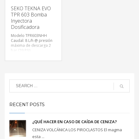
bar (101,5 psi)
SEKO TEKNA EVO
* Caudal máximo:
TPR 603 Bomba
6.0l/h @ 7 bar (105,5
Inyectora
PSI) ó 13l/h @ 0 bar
Dosificadora
Modelo TPR603NHH
Caudal: 8 L/h @ presión
máxima de descarga 2
bar (29 PSI)
Caudal: 5 L/h @ presión
máxima de descarga 10
bar (145 PSI)
Frecuencia máxima: 160
impulsos/minuto.
Consumo: 15 W.
RECENT POSTS
¿QUÉ HACER EN CASO DE CAÍDA DE CENIZA?
CENIZA VOLCÁNICA LOS PIROCLASTOS El magma
esta ...