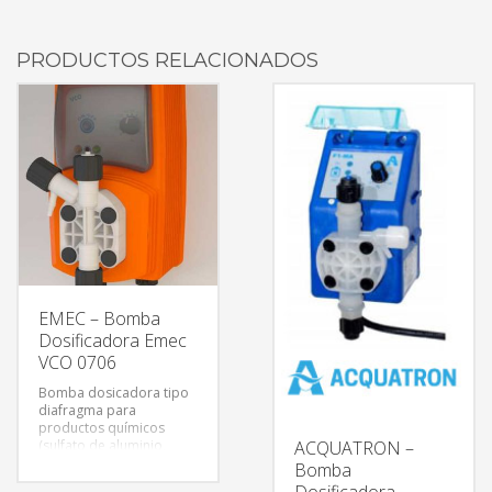
PRODUCTOS RELACIONADOS
EMEC – Bomba
Dosificadora Emec
VCO 0706
Bomba dosicadora tipo
diafragma para
productos químicos
(sulfato de aluminio,
ACQUATRON –
hipoclorito de sodio,
Bomba
cloruro férrico, etc.) con