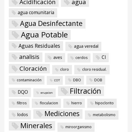
Acidificación
agua
agua comunitaria
Agua Desinfectante
Agua Potable
Aguas Residuales
agua veredal
analisis
Cl
aves
cerdos
Cloración
cloro
cloro residual.
contaminación
DBO
DOB
COT
Filtración
DQO
erupcion
filtros
floculacion
hierro
hipoclorito
Mediciones
lodos
metabolismo
Minerales
miroorganismo