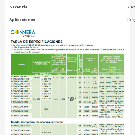
Garantía
2 a
Aplicaciones
Hoga