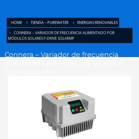
HOME
TIENDA – PUREWATER
ENERGIAS RENOVABLES
CONNERA – VARIADOR DE FRECUENCIA ALIMENTADO POR
MÓDULOS SOLARES F-DRIVE SOLARMP
Connera – Variador de frecuencia
alimentado por módulos solares F-
Drive SolarMP