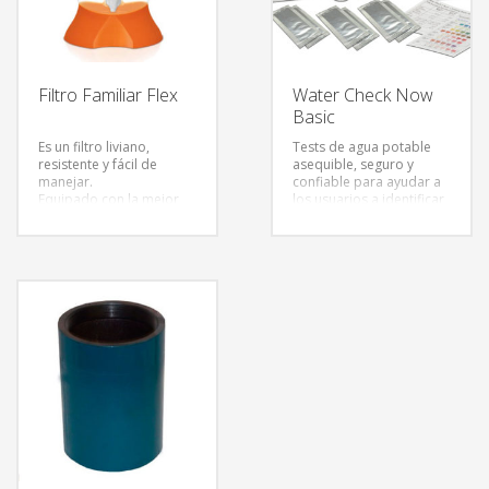
Filtro Familiar Flex
Water Check Now
Basic
Es un filtro liviano,
Tests de agua potable
resistente y fácil de
asequible, seguro y
manejar.
confiable para ayudar a
Equipado con la mejor
los usuarios a identificar
vela filtrante del
el agua potable en todo
mercado,
el mundo. Verificación de
Vela Esterilizante de
los servicios básicos de
Triple Acción
agua
:
análisis 10 factores y
1-) Elimina Bacterias
coliformes totales.
(Plata Coloidal),
2-) Elimina olores y
sabores extraños
(Carbón Activado) y
3-) Retiene partículas
contaminantes (cerámica
con poros de 0.5 a 1
micron)
Ofrece agua sana todo el