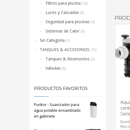
Filtros para piscina
(12)
Luces y Cascadas
(0)
PROD
Seguridad para piscinas
(0)
Sistemas de Calor
(0)
Sin Categoría
(1)
TANQUES & ACCESORIOS
(15)
Tanques & Reservorios
(2)
Válvulas
(6)
PRODUCTOS FAVORITOS
Aqu
Purikor - Suavizador para
cent
agua potable ensamblado
Serie
en gabinete
Bomba
Muy s