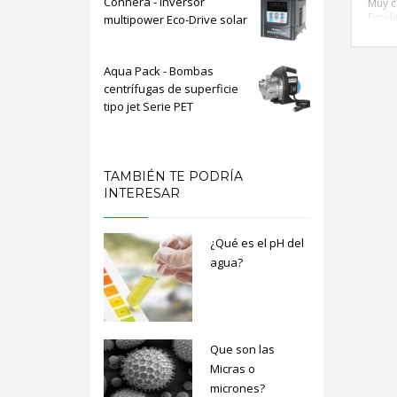
Connera - Inversor
Muy 
Excele
multipower Eco-Drive solar
Tapón
Servi
Aqua Pack - Bombas
centrífugas de superficie
tipo jet Serie PET
TAMBIÉN TE PODRÍA
INTERESAR
¿Qué es el pH del
agua?
Que son las
Micras o
micrones?