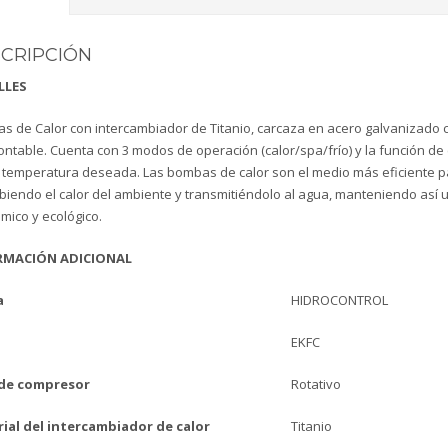
CRIPCIÓN
LLES
 de Calor con intercambiador de Titanio, carcaza en acero galvanizado co
table. Cuenta con 3 modos de operación (calor/spa/frío) y la función de 
 temperatura deseada. Las bombas de calor son el medio más eficiente par
iendo el calor del ambiente y transmitiéndolo al agua, manteniendo así u
mico y ecológico.
RMACIÓN ADICIONAL
a
HIDROCONTROL
EKFC
de compresor
Rotativo
ial del intercambiador de calor
Titanio