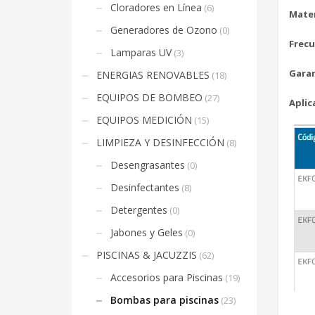
Cloradores en Línea
(6)
Mater
Generadores de Ozono
(0)
Frecu
Lamparas UV
(3)
Garan
ENERGIAS RENOVABLES
(18)
EQUIPOS DE BOMBEO
(27)
Aplic
EQUIPOS MEDICIÓN
(15)
LIMPIEZA Y DESINFECCIÓN
(8)
Desengrasantes
(0)
Desinfectantes
(8)
Detergentes
(0)
Jabones y Geles
(0)
PISCINAS & JACUZZIS
(62)
Accesorios para Piscinas
(19)
Bombas para piscinas
(23)