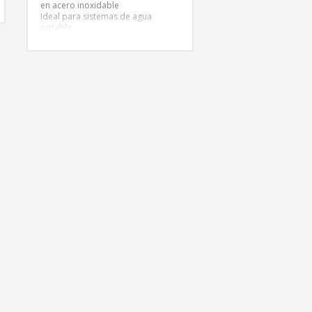
en acero inoxidable
Ideal para sistemas de agua
potable
Diseño de impulsor abierto
Servicio continuo