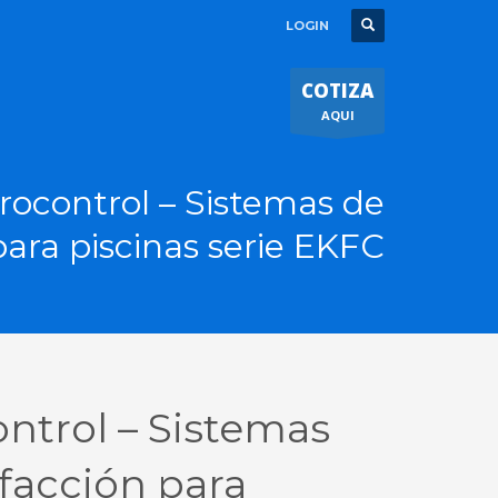
LOGIN
COTIZA
AQUI
rocontrol – Sistemas de
para piscinas serie EKFC
ntrol – Sistemas
facción para