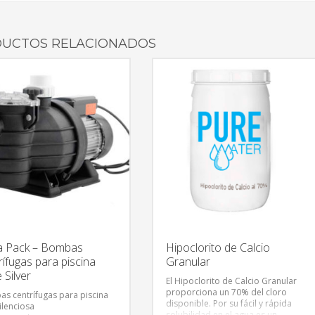
UCTOS RELACIONADOS
a Pack – Bombas
Hipoclorito de Calcio
rífugas para piscina
Granular
 Silver
El Hipoclorito de Calcio Granular
proporciona un 70% del cloro
s centrífugas para piscina
disponible. Por su fácil y rápida
ilenciosa
solubilidad en el agua es un