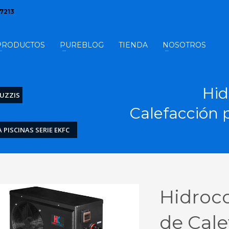
17213
PRODUCTOS
PUREBLOG
TIENDA
NOSOTROS
Hid
CUZZIS
Calefacción 
PISCINAS SERIE EKFC
Hidroco
de Cale