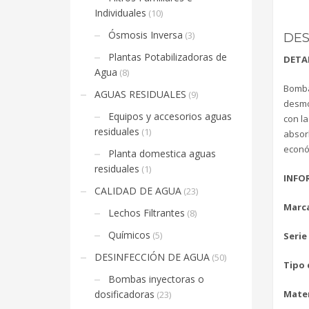
Individuales
(10)
Ósmosis Inversa
(3)
DES
Plantas Potabilizadoras de
DETA
Agua
(8)
Bombas
AGUAS RESIDUALES
(9)
desmon
Equipos y accesorios aguas
con la
residuales
(1)
absorb
econó
Planta domestica aguas
residuales
(1)
INFO
CALIDAD DE AGUA
(23)
Marc
Lechos Filtrantes
(8)
Químicos
(5)
Serie
DESINFECCIÓN DE AGUA
(50)
Tipo 
Bombas inyectoras o
dosificadoras
Mater
(23)