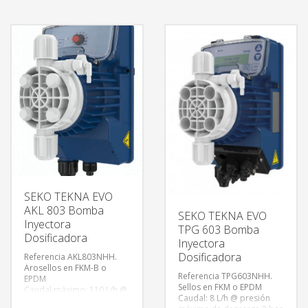
Caudal mínimo: 5 L/h @
bar (174 PSI)
presión de descarga 10
Frecuencia máxima: 160
bar (145 PSI)
impulsos/minuto.
Frecuencia máxima: 160
Consumo: 22 W.
impulsos/minuto.
Alimentación eléctrica: 100
a 240 VAC @ 60Hz
monofásica.
Consumo: 15 W.
SEKO TEKNA EVO
AKL 803 Bomba
SEKO TEKNA EVO
Inyectora
TPG 603 Bomba
Dosificadora
Inyectora
Dosificadora
Referencia AKL803NHH.
Arosellos en FKM-B o
Referencia TPG603NHH.
EPDM
Sellos en FKM o EPDM
Caudal máximo: 110 L/h @
Caudal: 8 L/h @ presión
presión de descarga 0.1