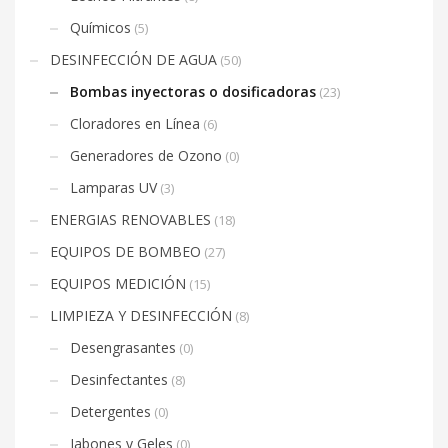
Químicos
(5)
DESINFECCIÓN DE AGUA
(50)
Bombas inyectoras o dosificadoras
(23)
Cloradores en Línea
(6)
Generadores de Ozono
(0)
Lamparas UV
(3)
ENERGIAS RENOVABLES
(18)
EQUIPOS DE BOMBEO
(27)
EQUIPOS MEDICIÓN
(15)
LIMPIEZA Y DESINFECCIÓN
(8)
Desengrasantes
(0)
Desinfectantes
(8)
Detergentes
(0)
Jabones y Geles
(0)