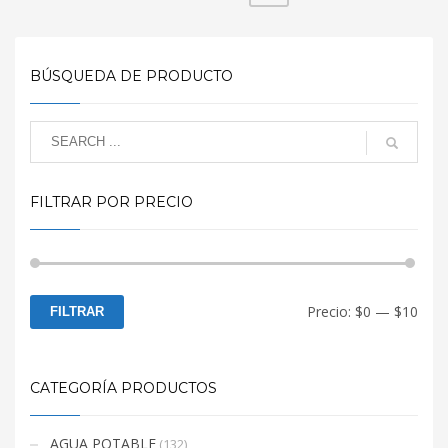
acepta gran variedad de
químicos
BÚSQUEDA DE PRODUCTO
FILTRAR POR PRECIO
Prec
Prec
Precio:
$0
—
$10
FILTRAR
mín
máx
CATEGORÍA PRODUCTOS
AGUA POTABLE
(132)