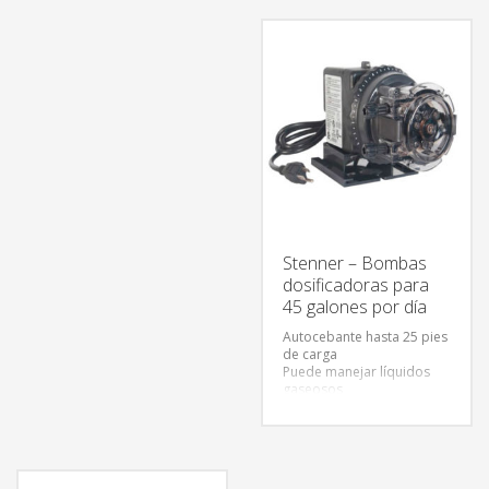
dañarse
No se obstruye por
suciedad
El tubo de la bomba
acepta gran variedad de
químicos
Stenner – Bombas
dosificadoras para
45 galones por día
Autocebante hasta 25 pies
de carga
Puede manejar líquidos
gaseosos
Cuerpo universal para
todas las bombas
Puede trabajar en seco sin
dañarse
No se obstruye por