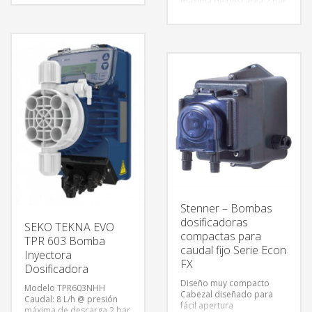
máxima de descarga 2 bar
bar (1.4 PSI)
(29 PSI)
Caudal máximo: 20 L/h @
Caudal: 4 L/h @ presión
presión de descarga 5 bar
máxima de descarga 12
(72 PSI)
bar (174 PSI)
Frecuencia máxima: 300
Frecuencia máxima: 160
impulsos/minuto.
impulsos/minuto.
Alimentación eléctrica: 100
Consumo: 18 W.
a 240 VAC @ 60Hz
monofásica.
Consumo: 25 W.
Stenner – Bombas
dosificadoras
SEKO TEKNA EVO
compactas para
TPR 603 Bomba
caudal fijo Serie Econ
Inyectora
FX
Dosificadora
Diseño muy compacto
Modelo TPR603NHH
Cabezal diseñado para
Caudal: 8 L/h @ presión
fácil apertura
máxima de descarga 2 bar