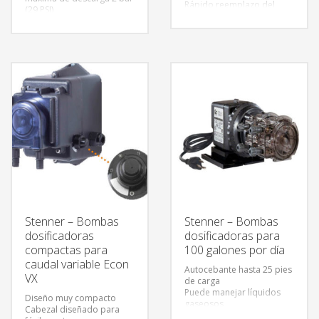
Rápido reemplazo del
(29 PSI)
tubo de bombeo
Caudal: 5 L/h @ presión
Transformador interno
máxima de descarga 10
bar (145 PSI)
Frecuencia máxima: 160
impulsos/minuto.
Consumo: 15 W.
Stenner – Bombas
Stenner – Bombas
dosificadoras
dosificadoras para
compactas para
100 galones por día
caudal variable Econ
Autocebante hasta 25 pies
VX
de carga
Puede manejar líquidos
Diseño muy compacto
gaseosos
Cabezal diseñado para
Cuerpo universal para