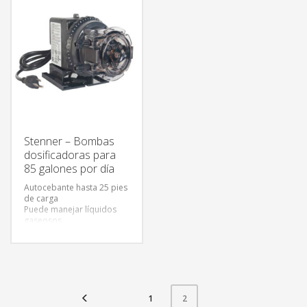
suciedad
El tubo de la bomba
acepta gran variedad de
químicos
Stenner – Bombas
dosificadoras para
85 galones por día
Autocebante hasta 25 pies
de carga
Puede manejar líquidos
gaseosos
Cuerpo universal para
todas las bombas
Puede trabajar en seco sin
dañarse
No se obstruye por
suciedad
El tubo de la bomba
1
2