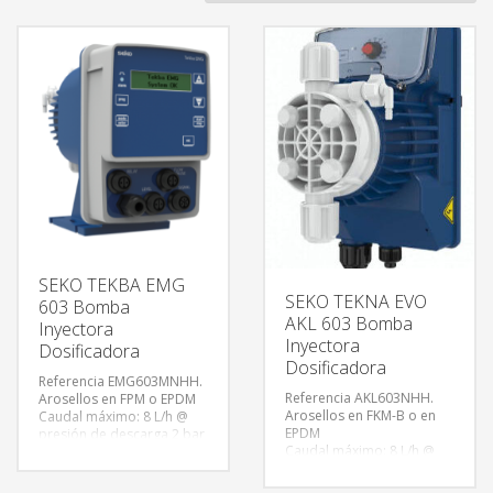
SEKO TEKBA EMG
SEKO TEKNA EVO
603 Bomba
AKL 603 Bomba
Inyectora
Inyectora
Dosificadora
Dosificadora
Referencia EMG603MNHH.
Referencia AKL603NHH.
Arosellos en FPM o EPDM
Arosellos en FKM-B o en
Caudal máximo: 8 L/h @
EPDM
presión de descarga 2 bar
Caudal máximo: 8 L/h @
(29 PSI)
presión de descarga 2 bar
Caudal máximo: 4 L/h @
(29 PSI)
presión de descarga 12