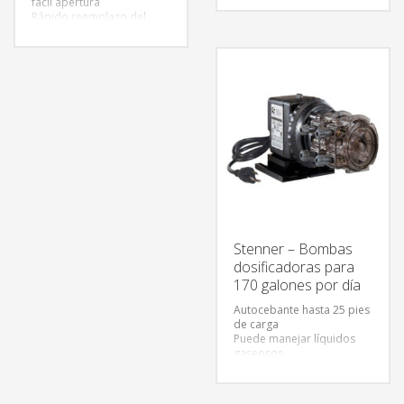
fácil apertura
todas las bombas
Rápido reemplazo del
Puede trabajar en seco sin
tubo de bombeo
dañarse
Transformador interno
No se obstruye por
suciedad
El tubo de la bomba
acepta gran variedad de
químicos
Stenner – Bombas
dosificadoras para
170 galones por día
Autocebante hasta 25 pies
de carga
Puede manejar líquidos
gaseosos
Cuerpo universal para
todas las bombas
Puede trabajar en seco sin