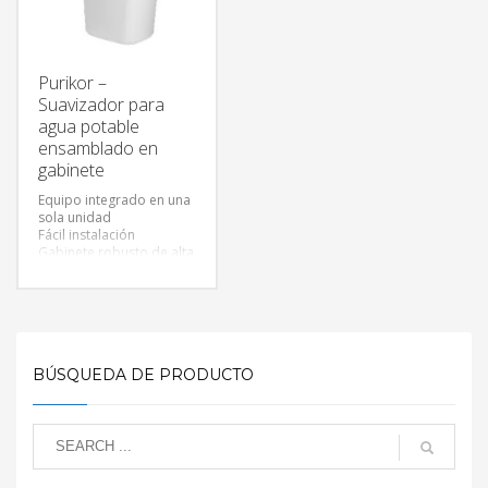
Purikor –
Suavizador para
agua potable
ensamblado en
gabinete
Equipo integrado en una
sola unidad
Fácil instalación
Gabinete robusto de alta
calidad
Elimina sólidos disueltos
en el agua tales como
calcio y magnesio
Equipo certificado por la
ACS y WQA
BÚSQUEDA DE PRODUCTO
Incluye 25 litros de resina
PURIKOR