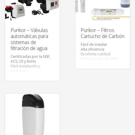
Purikor – Válvulas
Purikor – Filtros
automáticas para
Cartucho de Carbón
sistemas de
Fácil de instalar
filtración de agua
Alta eficiencia
Excelente calidad
Certificadas por la NSF,
Construcción durable
ACS, CE y RoHs
Baja perdida de presión
Fácil instalación y
operación
Diseño versátil y eficiente
Sin códigos o símbolos
complicados para
programar
Amplio rango de presión
de operación