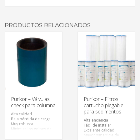
PRODUCTOS RELACIONADOS
Purikor – Válvulas
Purikor – Filtros
check para columna
cartucho plegable
para sedimentos
Alta calidad
Baja pérdida de carga
Alta eficiencia
Muy robusta
Fácil de instalar
Minimiza los golpes de
Excelente calidad
ariete
Mayor superficie de
Evita el retroceso de la