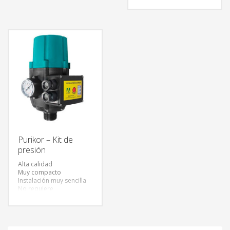
retención de sólidos
bomba
Larga duración
Lavable / reusable
Menor costo de filtración
Purikor – Kit de
presión
Alta calidad
Muy compacto
Instalación muy sencilla
No requiere
mantenimiento o
precarga