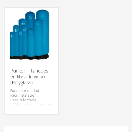
precisión de 0.01
de ósmosis inversa con
micrones que retiene los
una precisión de 0.001
sólidos suspendidos,
micrones que remueve
solutos de alto peso
bacterias, metales
molecular, turbiedad y
pesados, sales
algunas bacterias.
minerales, sustancias
dañinas y otras
sustancias químicas
disueltas en el agua
Purikor – Tanques
en fibra de vidrio
(Polyglass)
Excelente calidad
Fácil instalación
Base reforzada
100% libre de corrosión
Conexión reforzada de
polipropileno y fibra de
vidrio
Amplia variedad de
tanques