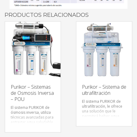
PRODUCTOS RELACIONADOS
Purikor – Sistemas
Purikor – Sistema de
de Osmosis Inversa
ultrafiltración
– POU
El sistema PURIKOR de
ultrafiltración, le ofrece
El sistema PURIKOR de
una solución que le
ósmosis inversa, utiliza
permitirá beber agua
técnicas avanzadas para
saludable. La parte
entregar agua saludable
central de esta unidad es
y obtener un buen sabor.
la membrana de
La parte central de la
ultrafiltración con una
unidad es la membrana