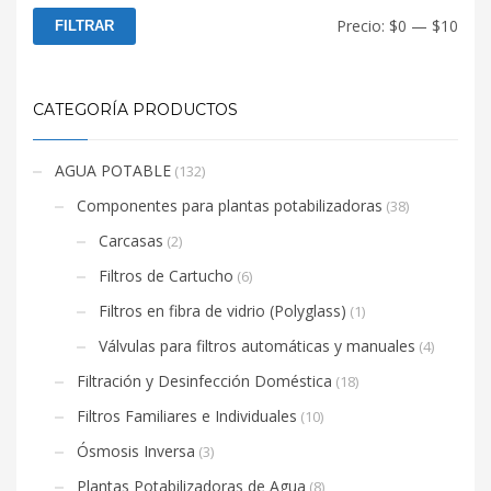
Prec
Prec
Precio:
$0
—
$10
FILTRAR
mín
máx
CATEGORÍA PRODUCTOS
AGUA POTABLE
(132)
Componentes para plantas potabilizadoras
(38)
Carcasas
(2)
Filtros de Cartucho
(6)
Filtros en fibra de vidrio (Polyglass)
(1)
Válvulas para filtros automáticas y manuales
(4)
Filtración y Desinfección Doméstica
(18)
Filtros Familiares e Individuales
(10)
Ósmosis Inversa
(3)
Plantas Potabilizadoras de Agua
(8)