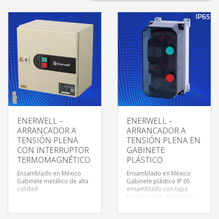
ENERWELL –
ENERWELL –
ARRANCADOR A
ARRANCADOR A
TENSIÓN PLENA
TENSIÓN PLENA EN
CON INTERRUPTOR
GABINETE
TERMOMAGNÉTICO
PLÁSTICO
Ensamblado en México
Ensamblado en México
Gabinete metálico de alta
Gabinete plástico IP 65
calidad
ensamblado con tapa
transparente, fabricado
con plástico retardante de
flama y resistente contra