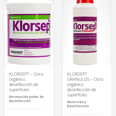
desinfecta, brilla, elimina
desinfección y limpieza de
olores, y repele moscas.
superficies. Reduzca
costos y tiempos al utilizar
la misma solución para
realizar 2 actividades en
forma simultánea.
KLORSEPT – Cloro
KLORSEPT
orgánico
GRANULOS – Cloro
desinfección de
orgánico
superficies
desinfección de
superficies
Reconocido poder de
desinfección
Absorción y
Desinfección
Klorsept está formulado
para preparar una
Klorsept Granulado es un