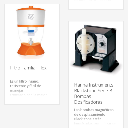
junto con el sistema más
avanzado de control
inalámbrico, logrando
revolucionar el sistema de
filtrado en las piscinas.
Cumpliendo con la
fórmula perfecta de
eficiencia y ahorro.
Filtro Familiar Flex
Es un filtro liviano,
Hanna Instruments
resistente y fácil de
Blackstone Serie BL
manejar.
Equipado con la mejor
Bombas
vela filtrante del mercado,
Dosificadoras
Vela Esterilizante de
Triple Acción
Las bombas magnéticas
:
de desplazamiento
1-) Elimina Bacterias (Plata
BlackStone están
Coloidal),
impulsadas por utilizar un
2-) Elimina olores y