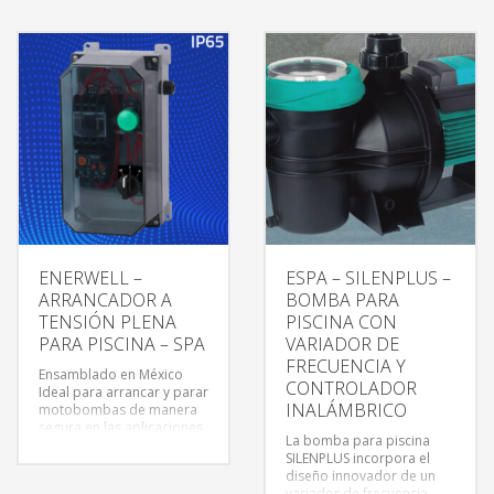
los rayos UV
ENERWELL –
ESPA – SILENPLUS –
ARRANCADOR A
BOMBA PARA
TENSIÓN PLENA
PISCINA CON
PARA PISCINA – SPA
VARIADOR DE
FRECUENCIA Y
Ensamblado en México
CONTROLADOR
Ideal para arrancar y parar
INALÁMBRICO
motobombas de manera
segura en las aplicaciones
La bomba para piscina
de piscina y SPA
SILENPLUS incorpora el
(hidromasaje).
diseño innovador de un
variador de frecuencia