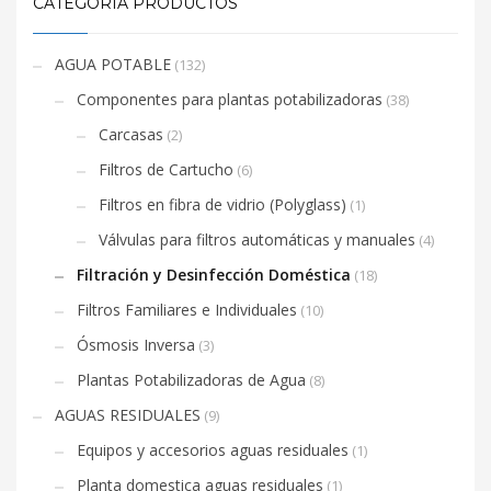
CATEGORÍA PRODUCTOS
AGUA POTABLE
(132)
Componentes para plantas potabilizadoras
(38)
Carcasas
(2)
Filtros de Cartucho
(6)
Filtros en fibra de vidrio (Polyglass)
(1)
Válvulas para filtros automáticas y manuales
(4)
Filtración y Desinfección Doméstica
(18)
Filtros Familiares e Individuales
(10)
Ósmosis Inversa
(3)
Plantas Potabilizadoras de Agua
(8)
AGUAS RESIDUALES
(9)
Equipos y accesorios aguas residuales
(1)
Planta domestica aguas residuales
(1)