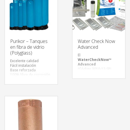
Purikor – Tanques
Water Check Now
en fibra de vidrio
Advanced
(Polyglass)
El
WaterCheckNow™
Excelente calidad
Advanced
Fácil instalación
(Código 3010-12-SP)
Base reforzada
Mide los 13 parámetros
100% libre de corrosión
más críticos para el
Conexión reforzada de
análisis del Agua Potable
polipropileno y fibra de
en el Hogar, de forma
vidrio
simple, rápida y al
Amplia variedad de
alcance de todos.
tanques