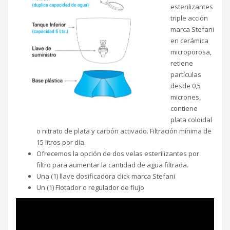
esterilizantes
triple acción
marca Stefani
en cerámica
microporosa,
retiene
partículas
desde 0,5
micrones,
contiene
plata coloidal
o nitrato de plata y carbón activado. Filtración mínima de
15 litros por día.
Ofrecemos la opción de dos velas esterilizantes por
filtro para aumentar la cantidad de agua filtrada.
Una (1) llave dosificadora click marca Stefani
Un (1) Flotador o regulador de flujo