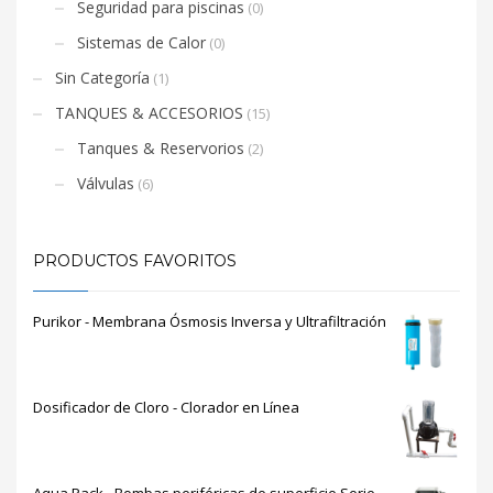
Seguridad para piscinas
(0)
Sistemas de Calor
(0)
Sin Categoría
(1)
TANQUES & ACCESORIOS
(15)
Tanques & Reservorios
(2)
Válvulas
(6)
PRODUCTOS FAVORITOS
Purikor - Membrana Ósmosis Inversa y Ultrafiltración
Dosificador de Cloro - Clorador en Línea
Aqua Pack - Bombas periféricas de superficie Serie