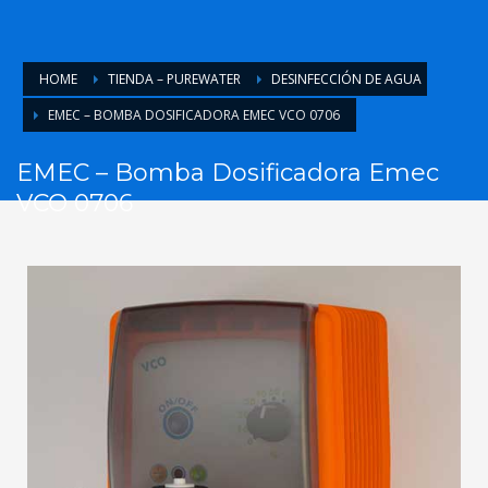
HOME
TIENDA – PUREWATER
DESINFECCIÓN DE AGUA
EMEC – BOMBA DOSIFICADORA EMEC VCO 0706
EMEC – Bomba Dosificadora Emec
VCO 0706