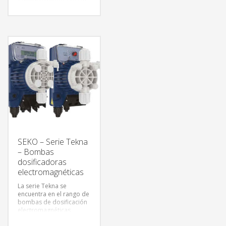
@ presión de descarga
marca EMEC,
0.1 bar (1.4 PSI)
modelo VCO 1502
Caudal máximo: 20 L/h @
, de fabricación europea,
presión de descarga 5
con rata de flujo
bar (72 PSI)
ajustable. La serie V va
Frecuencia máxima: 300
equipada con un circuito
impulsos/minuto.
electrónico para
Alimentación eléctrica:
energizar la bomba.
100 a 240 VAC @ 60Hz
Aunque su diseño es
monofásica.
simple el equipo es de
Consumo: 25 W.
alta calidad y
confiabilidad. Las perillas
de control son análogas
y muy fáciles de usar
gracias a sus símbolos
gráficos. Esta serie,
prevista para instalación
SEKO – Serie Tekna
vertical, va montada en
– Bombas
una caja de
dosificadoras
polipropileno resistente
a productos químicos
electromagnéticas
corrosivos. La cubierta
transparente y el
La serie Tekna se
panel frontal
encuentra en el rango de
son de policarbonato.
bombas de dosificación
electromagnéticas
instaladas sobre pared
Presión máxima: 15