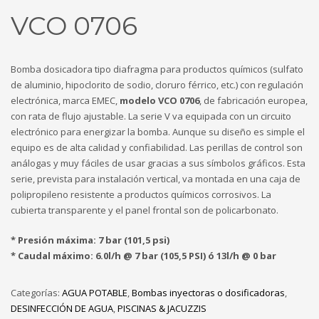
VCO 0706
Bomba dosicadora tipo diafragma para productos químicos (sulfato
de aluminio, hipoclorito de sodio, cloruro férrico, etc.) con regulación
electrónica, marca EMEC,
modelo VCO 0706
, de fabricación europea,
con rata de flujo ajustable. La serie V va equipada con un circuito
electrónico para energizar la bomba. Aunque su diseño es simple el
equipo es de alta calidad y confiabilidad. Las perillas de control son
análogas y muy fáciles de usar gracias a sus símbolos gráficos. Esta
serie, prevista para instalación vertical, va montada en una caja de
polipropileno resistente a productos químicos corrosivos. La
cubierta transparente y el panel frontal son de policarbonato.
* Presión máxima: 7 bar (101,5 psi)
* Caudal máximo: 6.0l/h @ 7 bar (105,5 PSI) ó 13l/h @ 0 bar
Categorías:
AGUA POTABLE
,
Bombas inyectoras o dosificadoras
,
DESINFECCIÓN DE AGUA
,
PISCINAS & JACUZZIS