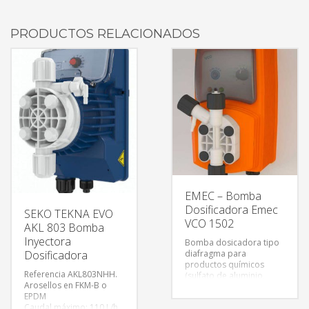
PRODUCTOS RELACIONADOS
EMEC – Bomba
Dosificadora Emec
SEKO TEKNA EVO
VCO 1502
AKL 803 Bomba
Inyectora
Bomba dosicadora tipo
diafragma para
Dosificadora
productos químicos
Referencia AKL803NHH.
(sulfato de aluminio,
Arosellos en FKM-B o
hipoclorito de sodio,
EPDM
cloruro férrico, etc.) con
Caudal máximo: 110 L/h
regulación electrónica,