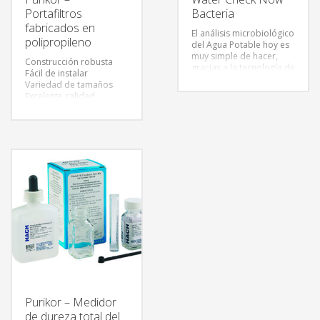
Portafiltros
Bacteria
fabricados en
El análisis microbiológico
polipropileno
del Agua Potable hoy es
muy simple de hacer,
Construcción robusta
gracias a la tecnología de
Fácil de instalar
punta ofrecida por
Variedad de tamaños
LaMotte.
Excelente calidad
Larga duración
El kit de prueba
Water Check Now™
Bacteria
se utiliza para evaluar la
presencia de bacterias
coliformes en el agua,
que es la fuente más
probable de
enfermedad aguda
transmitida por el agua.
Está diseñado para
determinar si las
bacterias coliformes
están presentes en
Purikor – Medidor
cantidades superiores o
inferiores a 20 colonias
de dureza total del