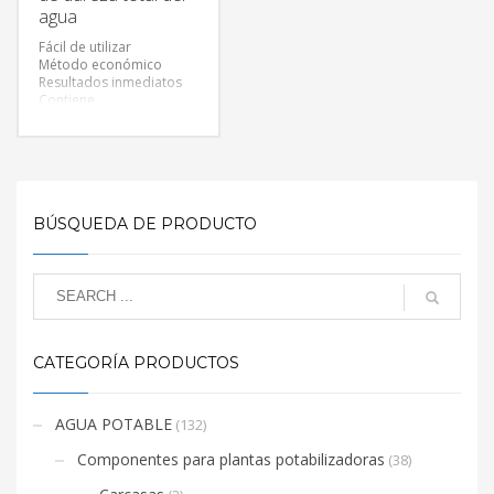
por cada 100 ml de agua.
agua
Ideal para técnicos de
servicio y propietarios
Fácil de utilizar
de viviendas, el kit de
Método económico
prueba de bacterias
Resultados inmediatos
Water Check Now™
Contiene
Bacteria
aproximadamente 100
utiliza un medio estándar
pruebas
de crecimiento de
presencia / ausencia
para brindar resultados
en solo 48 horas.
BÚSQUEDA DE PRODUCTO
CATEGORÍA PRODUCTOS
AGUA POTABLE
(132)
Componentes para plantas potabilizadoras
(38)